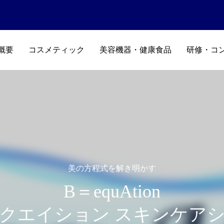
概要
コスメティック
美容機器・健康食品
研修・コ
美の方程式を解き明かす
B＝equAtion
クエイション スキンケア